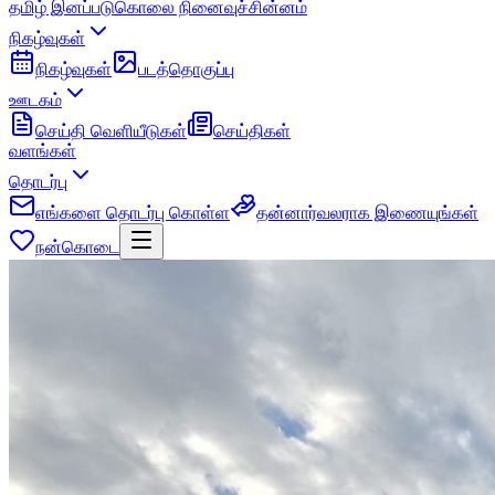
தமிழ் இனப்படுகொலை நினைவுச்சின்னம்
நிகழ்வுகள்
நிகழ்வுகள்
படத்தொகுப்பு
ஊடகம்
செய்தி வெளியீடுகள்
செய்திகள்
வளங்கள்
தொடர்பு
எங்களை தொடர்பு கொள்ள
தன்னார்வலராக இணையுங்கள்
நன்கொடை