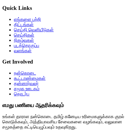
Quick Links
எங்களை பற்றி
திட்டங்கள்
செய்தி வெளியீடுகள்
செய்திகள்
நிகழ்வுகள்
படத்தொகுப்பு
வளங்கள்
Get Involved
நன்கொடை
கூட்டாண்மைகள்
தன்னார்வலர்
சமூக ஊடகம்
தொடர்பு
எமது பணியை ஆதரிக்கவும்
உங்கள் தாராள நன்கொடை தமிழ் கனேடிய உரிமைகளுக்காக குரல்
கொடுக்கவும், அத்தியாவசிய சேவைகளை வழங்கவும், வலுவான
சமூகத்தை கட்டியெழுப்பவும் உதவுகிறது.