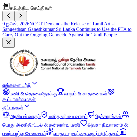
சமீபத்திய செய்திகள்
9 ஜூன், 2026
NCCT Demands the Release of Tamil Artist
Sangeethsan Ganeshkumar Sri Lanka Continues to Use the PTA to
Carry Out the Ongoing Genocide Against the Tamil People
எங்களை பற்றி
பணி & தொலைநோக்கு
வாதம் & சாதனைகள்
கூட்டாண்மைகள்
திட்டங்கள்
அரசியல் வாதம்
மனித உரிமை வாதம்
பிரச்சாரங்கள்
பொது அணிதிரட்டல் & தன்னார்வ பணி
அவசர நிவாரணம் &
புனர்வாழ்வு சேவைகள்
எமது சமூகத்தை வலுப்படுத்துதல்