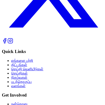
Quick Links
எங்களை பற்றி
திட்டங்கள்
செய்தி வெளியீடுகள்
செய்திகள்
நிகழ்வுகள்
படத்தொகுப்பு
வளங்கள்
Get Involved
நன்கொடை