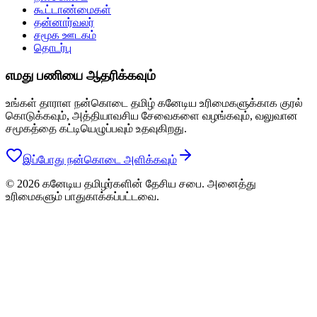
கூட்டாண்மைகள்
தன்னார்வலர்
சமூக ஊடகம்
தொடர்பு
எமது பணியை ஆதரிக்கவும்
உங்கள் தாராள நன்கொடை தமிழ் கனேடிய உரிமைகளுக்காக குரல்
கொடுக்கவும், அத்தியாவசிய சேவைகளை வழங்கவும், வலுவான
சமூகத்தை கட்டியெழுப்பவும் உதவுகிறது.
இப்போது நன்கொடை அளிக்கவும்
© 2026 கனேடிய தமிழர்களின் தேசிய சபை. அனைத்து
உரிமைகளும் பாதுகாக்கப்பட்டவை.