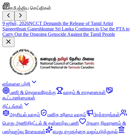
சமீபத்திய செய்திகள்
9 ஜூன், 2026
NCCT Demands the Release of Tamil Artist
Sangeethsan Ganeshkumar Sri Lanka Continues to Use the PTA to
Carry Out the Ongoing Genocide Against the Tamil People
எங்களை பற்றி
பணி & தொலைநோக்கு
வாதம் & சாதனைகள்
கூட்டாண்மைகள்
திட்டங்கள்
அரசியல் வாதம்
மனித உரிமை வாதம்
பிரச்சாரங்கள்
பொது அணிதிரட்டல் & தன்னார்வ பணி
அவசர நிவாரணம் &
புனர்வாழ்வு சேவைகள்
எமது சமூகத்தை வலுப்படுத்துதல்